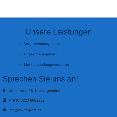
Unsere Leistungen
Vergabemanagement
Projektmanagement
Markterkundungsverfahren
Sprechen Sie uns an!
Uferstrasse 16, Neckargemünd
+49 (0)6223 8662262
info@ax-projects.de