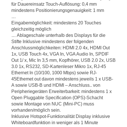
für Dauereinsatz Touch-Auflösung: 0,4 mm
mindestens Positionierungsgenauigkeit: 1 mm
…
Eingabemöglichkeit: mindestens 20 Touches
gleichzeitig möglich
… Ablageschale unterhalb des Displays für die
Stifte Inklusive mindestens der folgenden
Anschlussmöglichkeiten: HDMI 2.0 4x, HDMI Out
1x, USB Touch 4x, VGA In, VGA Audio In, SPDIF
Out 1/ x, Mic In 3,5 mm, Kopfhörer, USB 2.0 2x, USB
3.0 1x, RS232, SD-Kartenleser Mikro 1x, RJ-45
Ethernet In (10/100, 1000 Mbps) sowie RJ-
45Ethemet out davon mindestens jeweils 1 x USB-
A sowie USB-B und HDMI – Anschluss.. von
Peripheriegeräten Erweiterbarkeit: mindestens 1 x
Open Pluggable Specification (OPS)-Schacht
sowie Montage von NUC (Mini-PC) muss
vorhanden/möglich sein.
Inklusive Hotspot-Funktionalität Display inklusive
Whiteboardfunktion in weniger als 1 Minute