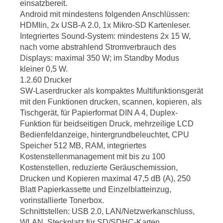
einsatzbereit.
Android mit mindestens folgenden Anschlüssen:
HDMIin, 2x USB-A 2.0, 1x Mikro-SD Kartenleser.
Integriertes Sound-System: mindestens 2x 15 W,
nach vorne abstrahlend Stromverbrauch des
Displays: maximal 350 W; im Standby Modus
kleiner 0,5 W.
1.2.60 Drucker
SW-Laserdrucker als kompaktes Multifunktionsgerät
mit den Funktionen drucken, scannen, kopieren, als
Tischgerät, für Papierformat DIN A 4, Duplex-
Funktion für beidseitigen Druck, mehrzeilige LCD
Bedienfeldanzeige, hintergrundbeleuchtet, CPU
Speicher 512 MB, RAM, integriertes
Kostenstellenmanagement mit bis zu 100
Kostenstellen, reduzierte Geräuschemission,
Drucken und Kopieren maximal 47,5 dB (A), 250
Blatt Papierkassette und Einzelblatteinzug,
vorinstallierte Tonerbox.
Schnittstellen: USB 2.0, LAN/Netzwerkanschluss,
WLAN, Steckplatz für SD/SDHC-Karten.