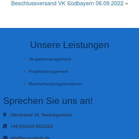
Beschlussversand VK Südbayern 06.09.2022​
»
Unsere Leistungen
Vergabemanagement
Projektmanagement
Markterkundungsverfahren
Sprechen Sie uns an!
Uferstrasse 16, Neckargemünd
+49 (0)6223 8662262
info@ax-projects.de