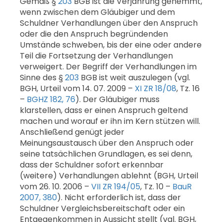
Gemäß §
203
BGB ist die Verjährung gehemmt,
wenn zwischen dem Gläubiger und dem
Schuldner Verhandlungen über den Anspruch
oder die den Anspruch begründenden
Umstände schweben, bis der eine oder andere
Teil die Fortsetzung der Verhandlungen
verweigert. Der Begriff der Verhandlungen im
Sinne des §
203
BGB ist weit auszulegen (vgl.
BGH, Urteil vom 14. 07. 2009 –
XI ZR 18/08
, Tz. 16
–
BGHZ 182, 76
). Der Gläubiger muss
klarstellen, dass er einen Anspruch geltend
machen und worauf er ihn im Kern stützen will.
Anschließend genügt jeder
Meinungsaustausch über den Anspruch oder
seine tatsächlichen Grundlagen, es sei denn,
dass der Schuldner sofort erkennbar
(weitere) Verhandlungen ablehnt (BGH, Urteil
vom 26. 10. 2006 –
VII ZR 194/05
, Tz. 10 –
BauR
2007, 380
). Nicht erforderlich ist, dass der
Schuldner Vergleichsbereitschaft oder ein
Entgegenkommen in Aussicht stellt (vgl. BGH,