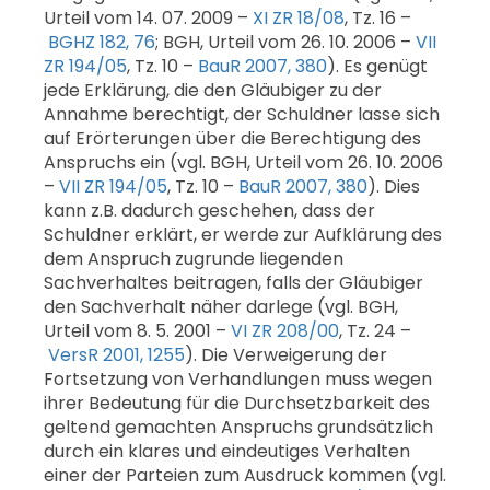
Urteil vom 14. 07. 2009 –
XI ZR 18/08
, Tz. 16 –
BGHZ 182, 76
; BGH, Urteil vom 26. 10. 2006 –
VII
ZR 194/05
, Tz. 10 –
BauR 2007, 380
). Es genügt
jede Erklärung, die den Gläubiger zu der
Annahme berechtigt, der Schuldner lasse sich
auf Erörterungen über die Berechtigung des
Anspruchs ein (vgl. BGH, Urteil vom 26. 10. 2006
–
VII ZR 194/05
, Tz. 10 –
BauR 2007, 380
). Dies
kann z.B. dadurch geschehen, dass der
Schuldner erklärt, er werde zur Aufklärung des
dem Anspruch zugrunde liegenden
Sachverhaltes beitragen, falls der Gläubiger
den Sachverhalt näher darlege (vgl. BGH,
Urteil vom 8. 5. 2001 –
VI ZR 208/00
, Tz. 24 –
VersR 2001, 1255
). Die Verweigerung der
Fortsetzung von Verhandlungen muss wegen
ihrer Bedeutung für die Durchsetzbarkeit des
geltend gemachten Anspruchs grundsätzlich
durch ein klares und eindeutiges Verhalten
einer der Parteien zum Ausdruck kommen (vgl.