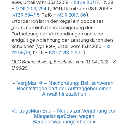
BGH, Urteil vom 05.12.2018 –
XII ZR 116/17
, Tz. 38
–
MDR 2019, 294
f.; BGH, Urteil vom 08.11.2016 –
VI ZR 594/15
, Tz.18 –
MDR 2017, 86
).
Erforderlich ist in der Regel ein doppeltes
„
„, nämlich die Verweigerung der
nein
Fortsetzung der Verhandlungen und eine
endgültige Ablehnung der Leistung durch den
Schuldner (vgl. BGH, Urteil vom 15.12.2016 –
IX
ZR 58/16
, Tz. 15 –
BGHZ 213, 213
ff.).
OLG Braunschweig, Beschluss vom 01.04.2022 – 8
U 96/20
«
VergMan ® – Nachprüfung: Bei „schweren“
Rechtsfragen darf der Auftraggeber einen
Anwalt hinzuziehen
VertragsMan Bau – Neues zur Verjährung von
Mängelansprüchen wegen
Bauüberwachungsfehlern
»